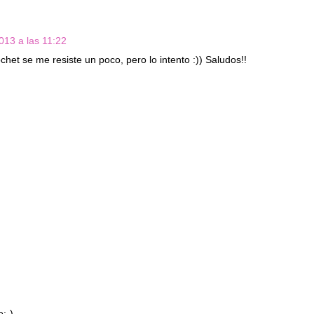
013 a las 11:22
chet se me resiste un poco, pero lo intento :)) Saludos!!
e:-)